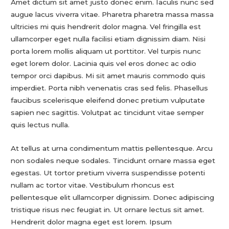
Amet dictum sit amet justo donec enim. Iaculis nunc sed
augue lacus viverra vitae. Pharetra pharetra massa massa
ultricies mi quis hendrerit dolor magna. Vel fringilla est
ullamcorper eget nulla facilisi etiam dignissim diam. Nisi
porta lorem mollis aliquam ut porttitor. Vel turpis nunc
eget lorem dolor. Lacinia quis vel eros donec ac odio
tempor orci dapibus. Mi sit amet mauris commodo quis
imperdiet. Porta nibh venenatis cras sed felis. Phasellus
faucibus scelerisque eleifend donec pretium vulputate
sapien nec sagittis. Volutpat ac tincidunt vitae semper
quis lectus nulla.
At tellus at urna condimentum mattis pellentesque. Arcu
non sodales neque sodales. Tincidunt ornare massa eget
egestas. Ut tortor pretium viverra suspendisse potenti
nullam ac tortor vitae. Vestibulum rhoncus est
pellentesque elit ullamcorper dignissim. Donec adipiscing
tristique risus nec feugiat in. Ut ornare lectus sit amet.
Hendrerit dolor magna eget est lorem. Ipsum